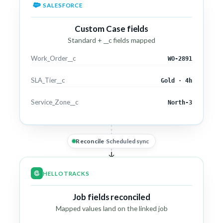
SALESFORCE
Custom Case fields
Standard + __c fields mapped
Work_Order__c
WO-2891
SLA_Tier__c
Gold · 4h
Service_Zone__c
North-3
Reconcile
·
Scheduled sync
HELLOTRACKS
Job fields reconciled
Mapped values land on the linked job