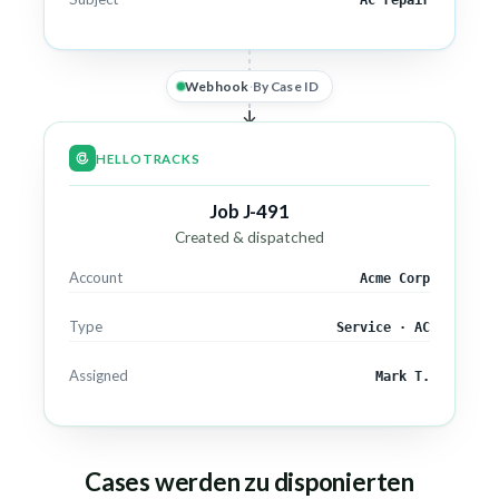
Webhook
·
By Case ID
HELLOTRACKS
Job J-491
Created & dispatched
Account
Acme Corp
Type
Service · AC
Assigned
Mark T.
Cases werden zu disponierten