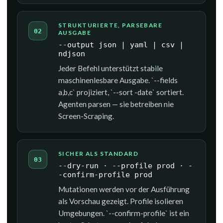
STRUKTURIERTE, PARSEBARE
02
AUSGABE
--output json | yaml | csv |
ndjson
Jeder Befehl unterstützt stabile
maschinenlesbare Ausgabe. `--fields
a,b,c` projiziert, `--sort -date` sortiert.
Agenten parsen — sie betreiben nie
Screen-Scraping.
SICHER ALS STANDARD
03
--dry-run · --profile prod · -
-confirm-profile prod
Mutationen werden vor der Ausführung
als Vorschau gezeigt. Profile isolieren
Umgebungen. `--confirm-profile` ist ein