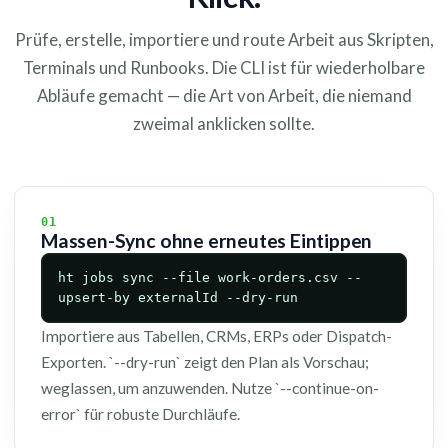
Prüfe, erstelle, importiere und route Arbeit aus Skripten,
Terminals und Runbooks. Die CLI ist für wiederholbare
Abläufe gemacht — die Art von Arbeit, die niemand
zweimal anklicken sollte.
01
Massen-Sync ohne erneutes Eintippen
ht jobs sync --file work-orders.csv --
upsert-by externalId --dry-run
Importiere aus Tabellen, CRMs, ERPs oder Dispatch-
Exporten. `--dry-run` zeigt den Plan als Vorschau;
weglassen, um anzuwenden. Nutze `--continue-on-
error` für robuste Durchläufe.