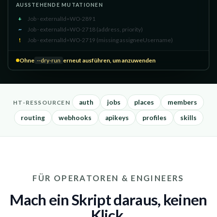
AUSSTEHENDE MUTATIONEN
+
Job · externalId=WO-2891
~
Job · externalId=WO-2718 (address, priority)
!
Job · externalId=WO-2719 (missing assigneeUsername)
Ohne
erneut ausführen, um anzuwenden
--dry-run
auth
jobs
places
members
HT-RESSOURCEN
routing
webhooks
apikeys
profiles
skills
FÜR OPERATOREN & ENGINEERS
Mach ein Skript daraus, keinen
Klick.