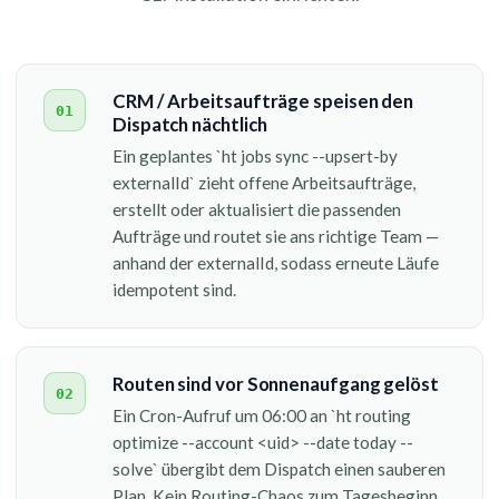
CRM / Arbeitsaufträge speisen den
01
Dispatch nächtlich
Ein geplantes `ht jobs sync --upsert-by
externalId` zieht offene Arbeitsaufträge,
erstellt oder aktualisiert die passenden
Aufträge und routet sie ans richtige Team —
anhand der externalId, sodass erneute Läufe
idempotent sind.
Routen sind vor Sonnenaufgang gelöst
02
Ein Cron-Aufruf um 06:00 an `ht routing
optimize --account <uid> --date today --
solve` übergibt dem Dispatch einen sauberen
Plan. Kein Routing-Chaos zum Tagesbeginn.