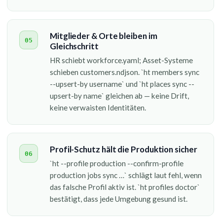
Mitglieder & Orte bleiben im
05
Gleichschritt
HR schiebt workforce.yaml; Asset-Systeme
schieben customers.ndjson. `ht members sync
--upsert-by username` und `ht places sync --
upsert-by name` gleichen ab — keine Drift,
keine verwaisten Identitäten.
Profil-Schutz hält die Produktion sicher
06
`ht --profile production --confirm-profile
production jobs sync …` schlägt laut fehl, wenn
das falsche Profil aktiv ist. `ht profiles doctor`
bestätigt, dass jede Umgebung gesund ist.