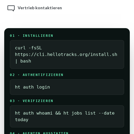
Vertrieb kontaktieren
01 · INSTALLIEREN
curl -fsSL
https://cli.hellotracks.org/install.sh
| bash
02 · AUTHENTIFIZIEREN
ht auth login
03 · VERIFIZIEREN
ht auth whoami && ht jobs list --date
today
04 · AGENTEN AUSSTATTEN