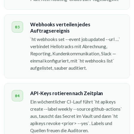
Webhooks verteilen jedes
03
Auftragsereignis
`ht webhooks set --event job.updated --url …`
verbindet Hellotracks mit Abrechnung,
Reporting, Kundenkommunikation, Slack —
einmal konfiguriert, mit `ht webhooks list`
aufgelistet, sauber auditiert.
API-Keys rotieren nach Zeitplan
04
Ein wöchentlicher CI-Lauf führt `ht apikeys
create --label weekly --source github-actions`
aus, tauscht das Secret im Vault und dann `ht
apikeys revoke <prior> --yes`. Labels und
Quellen freuen die Auditoren.