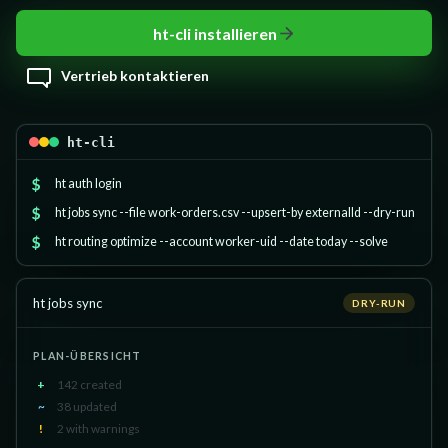
ht-cli installieren
Vertrieb kontaktieren
ht-cli
$
ht auth login
$
ht jobs sync --file work-orders.csv --upsert-by externalId --dry-run
$
ht routing optimize --account worker-uid --date today --solve
ht jobs sync
DRY-RUN
PLAN-ÜBERSICHT
+
142 created
~
38 updated
!
2 with warnings