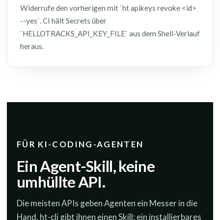
Widerrufe den vorherigen mit `ht apikeys revoke <id>
--yes`. CI hält Secrets über
`HELLOTRACKS_API_KEY_FILE` aus dem Shell-Verlauf
heraus.
FÜR KI-CODING-AGENTEN
Ein Agent-Skill, keine
umhüllte API.
Die meisten APIs geben Agenten ein Messer in die
Hand. ht-cli gibt ihnen einen Skill: ein installierbares